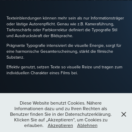
Texteinblendungen können mehr sein als nur Informationsträger
oder lästige Autorenpflicht. Genau wie z.B. Kameraführung,
Tiefenschärfe oder Farbkorrektur definiert die Typografie Stil
und Ausdruckskraft der Bildsprache.
Prägnante Typografie intensiviert die visuelle Energie, sorgt für
eine harmonische Gesamterscheinung, stärkt die filmische
Substanz.
Effektiv genutzt, setzen Texte so visuelle Reize und tragen zum
individuellen Charakter eines Films bei.
Diese Website benutzt Cookies. Nähere
↑
Zurück nach oben
Informationen dazu und zu Ihren Rechten als
Benutzer finden Sie in der Datenschutzerklärung.
Klicken Sie auf „Akzeptieren“, um Cookies zu
erlauben.
Akzeptieren
Ablehnen
Tim Kunter, 2026